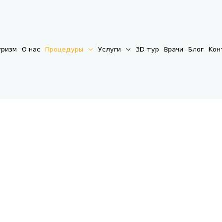
уризм
О нас
Процедуры
Услуги
3D тур
Врачи
Блог
Кон