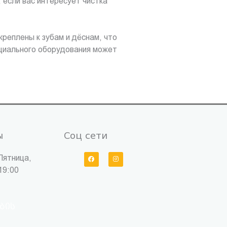
 если вас интересует чистка
креплены к зубам и дёснам, что
пециального оборудования может
ы
Соц сети
F
I
Пятница,
a
n
c
s
19:00
e
t
b
a
o
g
o
r
k
a
m
ბის