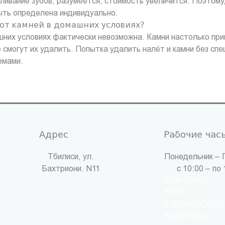
ливание зубов, разумеется, стоимость увеличится. Поэтому,
быть определена индивидуально.
 от камней в домашних условиях?
шних условиях фактически невозможна. Камни настолько при
е смогут их удалить. Попытка удалить налёт и камни без с
емами.
Адрес
Рабочие час
Тбилиси, ул.
Понедельник – 
Бахтриони. N11
с 10:00 – по 
ტირტირი
მრტ
ჯანმრთელო
დაზღვევა