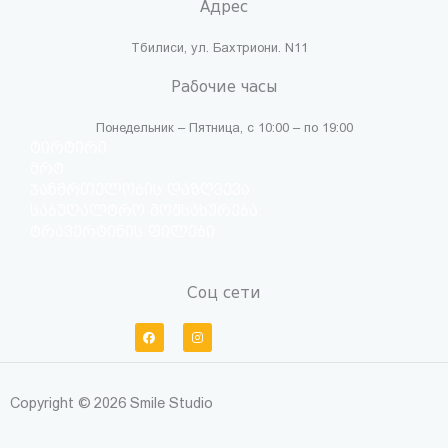
Адрес
Тбилиси, ул. Бахтриони. N11
Рабочие часы
Понедельник – Пятница, с 10:00 – по 19:00
ტირტირი
მრტ
ჯანმრთელობის დაზღვევა
საბუღალტრო მომსახურება
ტრავერტინის ფილები
Соц сети
F
I
a
n
c
s
e
t
b
a
o
g
o
r
Copyright © 2026 Smile Studio
k
a
m