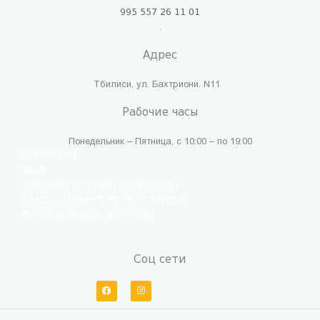
995 557 26 11 01
.
Адрес
Тбилиси, ул. Бахтриони. N11
Рабочие часы
Понедельник – Пятница, с 10:00 – по 19:00
ტირტირი
მრტ
ჯანმრთელობის დაზღვევა
საბუღალტრო მომსახურება
ტრავერტინის ფილები
Соц сети
F
I
a
n
c
s
e
t
b
a