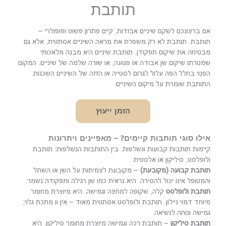
תותבת
אם ברצונכם לשקם שיניים אבודות, קיים פתרון פשוט ופופולרי –
תותבת. תותבת לא רק משפרת את מראה השיניים אסתטית, אלא גם
מבטיחה את שיקום תפקודן. תותבת שיניים היא מבנה מלאכותי
שמטרתו שיקום שן אבודה או פגועה, או שורה שלמה של שיניים. המקום
הפנוי בחלל הפה עלול לגרום לסטייה או הזזה של השיניים השכנות.
התותבת שומרת על מיקום השיניים.
הזמן ייעוץ
אילו סוגי תותבות קיימים? – מאפיינים ויתרונות
קיימות תותבות קבועות ונשלפות. בין התותבות הנשלפות: תותבת
ולופלסט, סיליקון או אלסטית.
תותבת קבועה (מקובעת)
– מקובעת לצמיתות על השן או השתל
והמטופל אינו יכול להסירה. היא נראית כמו שן רגילה ותפקודה נשמר.
תותבת ולופלסט
קלה, שקופה למחצה וגמישה. היא מיוצרת מחומר
מיוחד דמוי ניילון. תותבת ולופלסט אסתטית מאוד – אין וו מתכת גלוי;
גמישה ונוחה לנשיאה.
תותבת סיליקון
– תותבת רכה וגמישה מיוצרת מחומר סיליקון. היא