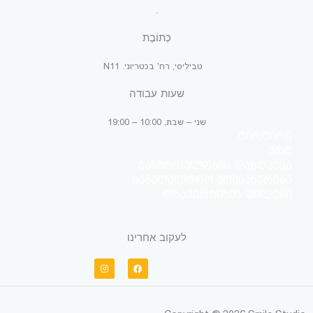
.
כְּתוֹבֶת
טביליסי, רח' בכטריוני. N11
שעות עבודה
שני – שבת, 10:00 – 19:00
ტირტირი
მრტ
ჯანმრთელობის დაზღვევა
საბუღალტრო მომსახურება
ტრავერტინის ფილები
לעקוב אחרינו
I
F
n
a
s
c
t
e
a
b
g
o
r
o