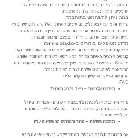
משמשת לעיתים קרובות למטרות זמניות וביניים. אינה גורמת לגירוי
החניכיים, נוחה לנשיאה וקלה להסתגלות.
במה ניתן להשתמש בתותבת?
שירות זה מיועד למטופלים עם שיניים חסרות. לאלו שיש להם שיניים לא
יציבות ותפקוד הלעיסה או הדיבור פגוע. יש לציין כי תותבת עשויה
להיות פתרון זמני או קבוע. זה תלוי במצב המטופל ובצרכיו.
מדוע מטופלים בוחרים ב-Smile Studio?
בהתקנת תותבת, העיקר עבור המטופל הוא יעילותה ואורך חייה. זאת
קובעים חומרים באיכות גבוהה וניסיון רופאי השיניים. למטופלי Smile
Studio יש בסיס לשקט נפשי, שכן בקליניקה שלנו הם ימצאו סביבה
המותאמת לאינטרסים שלהם ושירות באיכות גבוהה.
הזמן את הביקור הראשון: התקשר אלינו
FAQ
תותבת אלסטית – כיצד נקבע המחיר?
מחיר התותבת האלסטית תלוי בכמות השיניים האבודות, בגודל
התותבת ובמבנהה, באיכות החומר, בטכנולוגיית ייצור התותבת
ובהליכים נוספים.
תותבת נשלפת – מחיר והגורמים המשפיעים עליו
אם ברצונכם תותבת נשלפת, המחיר ייקבע בייעוץ אישי עם רופא