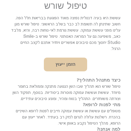
טיפול שורש
עששת היא בעיה דנטלית נפוצה מאוד הפוגעת בבריאות חלל הפה.
חשוב שתינתן לה תשומת לב כבר בשלב הראשוני. טיפול שורש מגן
עלינו מפני עששת עמוקה. עששת גורמת לאי-נוחות רבה, והיא, מלבד
כאב, משפיעה גם על המראה האסתטי. טיפול שורש ב-Smile
Studio יחסוך מכם סיבוכים אפשריים ויחזיר אתכם לקצב החיים
הרגיל.
הזמן ייעוץ
כיצד מתנהל התהליך?
טיפול שורש הוא תהליך שבו השן הנגועה מתנקה וממולאת בחומר
מיוחד. עששת ועששת עמוקה מוסרות ביסודיות. בנוסף, תפקוד השן
וצורתה משוחזרים. התהליך בטוח ומהיר, ומונע סיבוכים עתידיים.
מתי לפנות לרופא?
מטופלים עם עששת או עששת עמוקה חייבים לפנות לרופא השיניים
בהכרח. רשלנות עלולה לגרום לנזק רב בעתיד. לאחר ייעוץ עם
הרופא, מהלך הטיפול נקבע באופן אישי.
למה אנחנו?