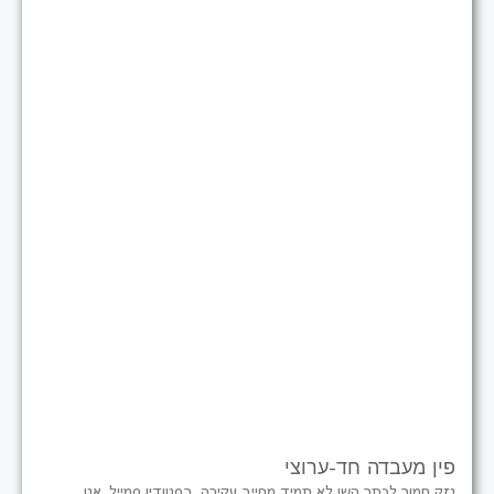
פין מעבדה חד-ערוצי
נזק חמור לכתר השן לא תמיד מחייב עקירה. בסטודיו סמייל, אנו