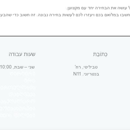
 עושה את הבחירה יחד עם מקצוען.
כְּתוֹבֶת
שעות עבודה
טביליסי, רח'
שני – שבת, 10:00 – 19:00
בכטריוני. N11
ტირტირი
მრტ
ნმრთელობის
დაზღვევა
საბუღალტრო
მომსახურება
ინის ფილები