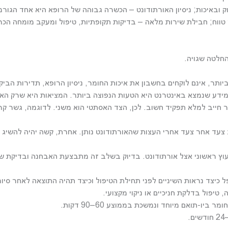
דיוק ובאיכות; ניסיון האורתודונט – הכשרה גבוהה של הרופא היא אחד הגו
 טווח; חבילת שירות מלאה – בדיקות תקופתיות, טיפול ומעקב מומחה הכ
חלטה שגויה.
ר, אינם לוקחים בחשבון את איכות החומר, ניסיון הרופא, תדירות הביקו
ע שנמצא באינטרנט היא הטעות הנפוצה ביותר. המציאות היא שרק האורת
 חייב למלא תפקיד חשוב. לכן, הצד האסתטי הוא משני. לדוגמה, גשר קר
 צעד אחר צעד אחרי העצות שהאורתודונט נותן. אחרת, קשה יהיה להשיג 
וץ ראשוני אצל אורתודונט. בדיוק בשלב זה מתבצעת האבחנה ובדיקת שינ
כיצד נראות השיניים לפני תחילת הטיפול וכיצד תהיה התוצאה לאחר סיומ
יפול בדלקת חניכיים או ניקוי מקצועי.
-תואם מיוחד ונמשכת בממוצע 60–90 דקות.