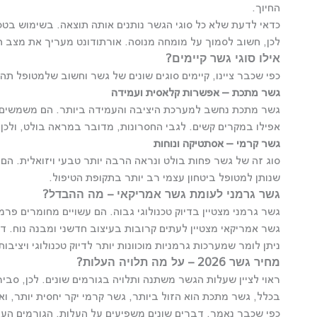
החיוך.
כדאי לדעת שלא כל סוגי הגשר נותנים אותה תוצאה. בשימוש בטכנו
לכן, חשוב לסמוך על מומחה מנוסה. אורתודונט מעריך את מצב ה
אילו סוגי גשר קיימים?
כפי שכבר ציינו, קיימים סוגים שונים של גשר וחשוב שלמטופל תהי
גשר מתכת – אפשרות קלאסית ועמידה
גשר מתכת נחשב למערכת היציבה והעמידה ביותר. הם משמשים לעתי
אפילו במקרים קשים. לגבי החסרונות, מדובר במראה בולט, ולכן
גשר קרמי – אסתטיקה ונוחות
סוג זה של גשר פחות בולט ונראה הרבה יותר טבעי ויזואלית. ה
שנותן למטופל ביטחון עצמי רב יותר בתקופת הטיפול.
גשר גרמני לעומת גשר אמריקאי – מה ההבדל?
גשר גרמני מצטיין בדיוק טכנולוגי גבוה. הם עשויים מחומרים פר
גשר אמריקאי מצטיין לעתים קרובות בעיצוב חדשני ומבנה נוח. דגמים אמריקאים רבים כוללים מערכת self-ligating,
ניתן לומר שמערכות גרמניות מוכוונות יותר לדיוק טכנולוגי ויצי
מחיר גשר 2026 – על מה תלויה העלות?
ראוי לציין שעלות הגשר משתנה ותלויה בגורמים שונים. לכן, סביר שמחיר הגשר ב-
בכלל, גשר מתכת הוא הזול ביותר, גשר קרמי יקר יחסית יותר, וא
כפי שכבר נאמר, דברים שונים משפיעים על העלות, הגורמים העי