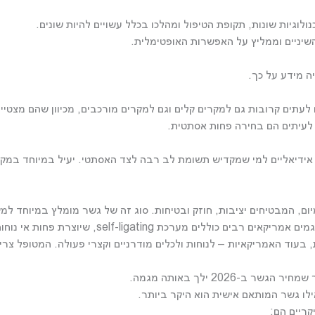
לוגיות שונות, תקופת הטיפול ומהלכו בכלל עשויים להיות שונים.
שיניים וממליץ על האפשרות האופטימלית.
ה מידע על כך.
ם קרובות גם למקרים קלים וגם למקרים מורכבים, מכיוון שהם מצטיינים 
 לעיתים הם בחירה פחות אסתטית.
ם אידיאליים למי שמקדיש תשומת לב רבה לצד האסתטי. יעיל במיוחד במ
מיום, המבטיחים יציבות, חוזק ובטיחות. סוג זה של גשר מומלץ במיוחד למ
 שיוצרת פחות אי נוחות למטופל ולעיתים מאיצה את תהליך הטיפול.
בות, בעוד האמריקאיות – לנוחות ולכלים מודרניים וקצרי פעולה. המטופל 
2026 ילך באותה מגמה.
ילו גשר המותאם אישית הוא היקר ביותר.
קריים הם: