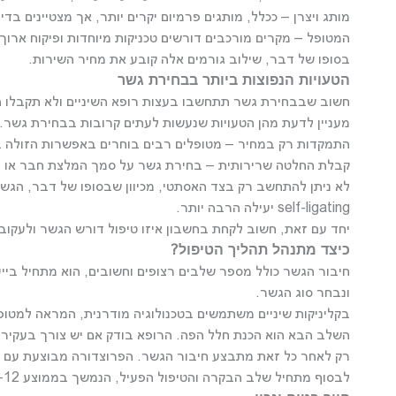
מותג ויצרן – ככלל, מותגים פרמיום יקרים יותר, אך מצטיינים ב
המטופל – מקרים מורכבים דורשים טכניקות מיוחדות ופיקוח ארוך
בסופו של דבר, שילוב גורמים אלה קובע את מחיר השירות.
הטעויות הנפוצות ביותר בבחירת גשר
חשוב שבבחירת גשר תתחשבו בעצות רופא השיניים ולא תקבלו ה
מעניין לדעת מהן הטעויות שנעשות לעתים קרובות בבחירת גשר.
התמקדות רק במחיר – מטופלים רבים בוחרים באפשרות הזולה ביות
קבלת החלטה שרירותית – בחירת גשר על סמך המלצת חבר או מיד
לא ניתן להתחשב רק בצד האסתטי, מכיוון שבסופו של דבר, הגשר
self-ligating יעילה הרבה יותר.
יחד עם זאת, חשוב לקחת בחשבון איזו טיפול דורש הגשר ולעקוב
כיצד מתנהל תהליך הטיפול?
חיבור הגשר כולל מספר שלבים רצופים וחשובים, הוא מתחיל בייע
ונבחר סוג הגשר.
בקליניקות שיניים משתמשים בטכנולוגיה מודרנית, המראה למטופל 
השלב הבא הוא הכנת חלל הפה. הרופא בודק אם יש צורך בעקירה, ט
רק לאחר כל זאת מתבצע חיבור הגשר. הפרוצדורה מבוצעת עם חומר ביו
לבסוף מתחיל שלב הבקרה והטיפול הפעיל, הנמשך בממוצע 12–24 חודשים.