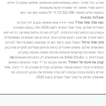
מורכב ככל שיהיה. בטחו במומחים ותהנו מהתוצאה שתלווה אתכם כל החיים.
דלתנו תמיד פתוחה למי שמעריך איכות ומקצועיות.
התקשרו אלינו למספר 995 322 23 11 01 והזמינו ייעוץ עוד היום.
שאלות נפוצות
כמה עולה שתל אחד?
מחיר יחידה אחת משתנה ונקבע לפי הצרכים
האינדיווידואליים. מחיר שתל ספציפי לשנת 2026 תלוי במותג המערכת
ובמורכבות ההתערבות הכירורגית. לקבלת הערכת עלויות מפורטת, נדרש ייעוץ
רופא שיעריך את מצב העצם שלכם ויבחר עבורכם את האפשרות האופטימלית.
איזה שתל עדיף?
השתל הטוב ביותר הוא זה שמתאים באופן אידיאלי לצרכים
האנטומיים שלכם. מותגים שוויצריים ברמת פרמיום מומלצים למקרים מורכבים,
בעוד שמערכות קוריאניות איכותיות מניבות תוצאה מצוינת במצבים
סטנדרטיים. ב-Smile Studio אנו משתמשים רק במערכות מוסמכות.
מה
קובע את איכות של השתל?
האיכות נקבעת על ידי טוהר הטיטניום בשימוש,
טכנולוגיית עיבוד השטח ומספר המחקרים הקליניים שנערכו על ידי היצרן. שתל
שיניים באיכות גבוהה מבטיח ריפוי מהיר ומפחית את הסיכון לסיבוכים, מה
שמשפיע ישירות על מחיר שתל השיניים בשנת 2026.