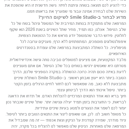
כדי להציע לכם תוצאה בטוחה וניתנת לחיזוי. גישה חדשנית זו היא שהופכת את
השירות שלנו לבחירה אמינה עבור מי שמעריך את בריאותו וזמנו.
מדוע לבחור ב-Smile Studio לשיקום החיוך?
המרפאה שלנו מתמקדת בנוחות המירבית של המטופל וניהול בטוח של כל
שלב הטיפול. אצלנו, כמו תמיד, מחיר שתל השיניים בשנת 2026 הוא שקוף
לחלוטין. פירוש הדבר שהמטופל יודע מראש את כל ההוצאות הצפויות.
אימפלנטולוגים מוסמכים, המתפתחים ללא הרף, מעניקים ערובה לכל
מניפולציה. כל השתלה המתבצעת במרפאה שלנו עומדת בסטנדרטים
האירופאיים.
מלבד המקצועיות, אנו מציעים למטופלים סביבה נוחה וגישה אינדיווידואלית.
מטרתנו היא שאנשים ירגישו בטוחים בכל שלב הטיפול. אם אתם מעוניינים
לדעת באיזה סכום תהיה כרוכה ההשתלה במקרה הספציפי שלכם, הדרך
הטובה ביותר היא ייעוץ ואבחון ראשוני. ב-Smile Studio השתלת שיניים
מתבצעת ללא כאב, מה שמאפשר לכם לחזור לחיים הרגילים בזמן הקצר
ביותר. טיפול איכותי הוא הדרך לביטחון עצמי.
חיוך בריא הוא אחד התנאים המרכזיים להצלחת האדם. אל תדחו את הדאגה
לבריאות, כי התערבות בזמן תמיד יעילה ונגישה יותר. שתל שיניים שנבחר נכון
יעזור לכם לשמר את הנעורים ולמנוע בעיות שיניים עתידיות.
כל מטופל חשוב לנו. לכן, אנו שואפים ליצור את התנאים הטובים ביותר לטיפול.
ציוד מודרני, שמירה קפדנית על הניקיון וצוות אכפתי — זה מה שמבדיל את
המרפאה שלנו מאחרות. הניסיון שלנו מאפשר לנו להצליח בכל מקרה, יהיה