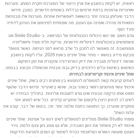
ראשית, יש לקחת בחשבון את ארץ הייצור של המערכת ויוקרת המותג. מערכות
שוויצריות וגרמניות ברמת פרמיום נבדלות בשטחים חדשניים. כמובן, פירוש
הדבר שעלותן גבוהה יותר בהשוואה לאפשרויות אחרות. מערכות אלו מבטיחות
התאחדות מהירה ואמינה עם העצם, מה שמפחית למינימום את הסיכון לדחייה
מצד הגוף.
גורם חשוב שני הוא היכולות הטכנולוגיות של המרפאה. ב-Smile Studio אנו
משתמשים בטכנולוגיות דיגיטליות חדשניות, סריקת תלת-ממד וויזואליזציה
ממוחשבת. זה מאפשר לנו לתכנן כל שלב מראש לפני הניתוח. כאשר מטופל
מבקש מידע בנושא – מחיר שתל שיניים בשנת 2026, עליו לקחת בחשבון
שגישה דיגיטלית מגבירה את דיוק הפרוצדורה ומקצרת את זמן השיקום.
השימוש בשיטות וכלים כירורגיים בדיוק גבוה מבטיח שהשתלה תבוצע בבטחה.
שתל שיניים איכותי וקריטריונים לבחירתו
לעתים קרובות קשה למטופלים להתמצא בין מותגים רבים בשוק. שתל שיניים
איכותי עשוי מטיטניום רפואי בטוהר גבוה, שהוא ביואינרטי. פירוש הדבר שהגוף
תופס אותו כרקמה טבעית ואינו גורם לתגובות אלרגיות. בתהליך הבחירה יש
לשים לב לניסיון היצרן ולקיומם של מחקרים קליניים. ככל שיש למותג יותר
מחקרים שנערכו, כך התוצאה ניתנת שלמה יותר. וזה, בסופו של דבר, קובע את
עלות השתל.
מומחי Smile Studio ממליצים למטופלים לשים דגש על אמינות. שתל שיניים
איכותי לא רק משחזר את השן האבודה, אלא גם מונע ניוון עצם הלסת. גירוי
העצם שעושה השורש המלאכותי הכרחי לשימור קו הפנים ולמניעת הזדקנות