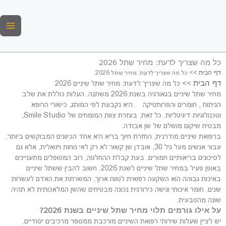
ילוג
תוכן
כל מה שצריך לדעת: מחיר שתל 2026
דף הבית
>>
כל מה שצריך לדעת: מחיר שתל 2026
דף הבית
>> כל מה שצריך לדעת: מחיר שתל שיניים 2026
מחיר שתל שיניים בגאורגיה בשנת 2026 משתנה. העלות כוללת את שלב
הניתוח , חומרים והפרותטיקה . היא נקבעת לפי המותג, כישורי הרופא
וטכנולוגיות דיגיטליות. כל זאת, בעזרת צוות המומחים של Smile Studio,
מבטיח שיקום מושלם של שן אבודה.
ברפואת שיניים מודרנית, החזרת חיוך בריא היא אחד הכיוונים המבוקשים ביותר.
עבור אנשים מעל גיל 30, אובדן שן קשור לא רק לאי נוחות ויזואלית, אלא גם
לסיכונים בריאותיים חמורים. בעת קבלת ההחלטה, רוב המטופלים מתעניינים
באופן פעיל במחיר שתל שיניים לשנת 2026. חשוב להבין ששתל שיניים
באיכות גבוהה הוא השקעה רפואית לטווח ארוך, המשרתת את האדם לעשרות
שנים. חומר איכותי וגישה כירורגית נכונה מבטיחים שהשן המלאכותית לא תהיה
שונה מהטבעית.
על אילו גורמים תלוי מחיר שתל שיניים בשנת 2026?
יש לציין שעלות שירותי רפואת השיניים מורכבת ממספר מרכיבים יסודיים.