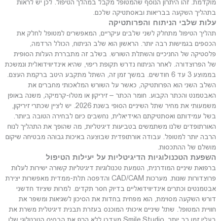
מוקדמת. זהו היתרון הנוסף שהמטופל מקבל במהלך הטיפול. לכן יש לראות
בתהליך השקעה בבריאות ובאסתטיקה שלכם.
עלות שלבי הניתוח והפרותטיקה
תהליך הטיפול מתחלק לשני שלבים עיקריים, המאפשרים למטופל לחלק את
הכספים בגמישות רבה יותר. הראשון הוא שלב הניתוח, הכולל הרדמה,
פלסטיקה של החניכיים והשתלת השורש. בשלב זה מתבררת העלות הסופית
של הפרוצדורה. לאחר הניתוח נדרש תקופת ריפוי, שהיא אינדיווידואלית ונמשכת
בממוצע 3 עד 6 חודשים. במשך זמן זה, השתל מתקבע היטב ברקמת העצם.
השלב השני הוא הפרותטיקה, כאשר על השורש המלאכותי מחברים את
האבטמנט והכתר הקבוע. חומר הכתר – זיריקון או מטלו-קרמיקה, משנה באופן
משמעותי את מחיר שתל השיניים הסופי בשנת 2026. יש לציין שכתרי זיריקון,
בשל עמידותם ואסתטיקתם האידיאלית, נחשבים כיום לבחירה הטובה ביותר.
האורתופדים שלנו משתמשים בטביעות דיגיטליות, מה שהופך את התהליך לנוח
הרבה יותר למטופל. עבודה אורתופדית שבוצעה באיכות גבוהה מבטיחה שיקום
מושלם של ההתכסות.
השפעת הטכנולוגיות הדיגיטליות על יעילות הטיפול
ברפואת שיניים המודרנית, הטמעת טכנולוגיות דיגיטליות קשורה ישירות לעלות
פרוצדורות שונות. מערכות CAD/CAM והדפסה תלת-ממדית מאפשרות יצירת
אבטמנטים וכתרים אינדיווידואליים בדיוק חסר תקדים. למרות שציוד חדשני
דורש השקעה מסוימת, הוא מפחית בחדות את הסיכון לשגיאות ומשפר את
חוויית המטופל. שתל שיניים איכותי המוכנס בעזרת תבנית דיגיטלית משרת את
בעליו זמן רב יותר. Smile Studio מעדכן ללא הרף את הבסיס הטכנולוגי שלו,