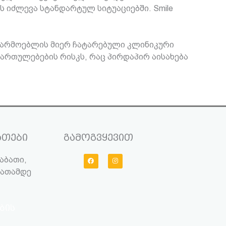
 იძლევა სტანდარტულ სიტუაციებში. Smile
მწარმოებლის მიერ ჩატარებული კლინიკური
ართულებების რისკს, რაც პირდაპირ აისახება
ათები
გამოგვყევით
F
I
აბათი,
a
n
c
s
საათამდე
e
t
b
a
o
g
o
r
k
a
m
ბის