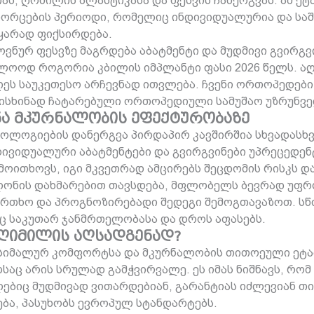
იას, ღრძილის პლასტიკასა და ფესვის ჩანერგვას. ამ 
ეხორცების პერიოდი, რომელიც ინდივიდუალურია და სა
ყარად ფიქსირდება.
ვნურ ფესვზე მაგრდება აბატმენტი და მუდმივი გვირგვი
ოლოოდ როგორია კბილის იმპლანტი ფასი 2026 წელს. აღს
ეს საუკეთესო არჩევნად ითვლება. ჩვენი ორთოპედები 
რისხინად ჩატარებული ორთოპედიული სამუშაო უზრუნ
ა მკურნალობის ეფექტურობაზე
ლოგიების დანერგვა პირდაპირ კავშირშია სხვადასხვ
დივიდუალური აბატმენტები და გვირგვინები უპრეცედენტ
მოითხოვს, იგი მკვეთრად ამცირებს შეცდომის რისკს და
ნის დახმარებით თავსდება, მფლობელს ბევრად უფრო დი
რთხო და პროგნოზირებადი შედეგი შემოგთავაზოთ. სწო
ნც საკუთარ ჯანმრთელობასა და დროს აფასებს.
o ღიმილის აღსადგენად?
ქსიმალურ კომფორტსა და მკურნალობის თითოეული ეტა
საც არის სრულად გამჭვირვალე. ეს იმას ნიშნავს, რო
ბიც მუდმივად ვითარდებიან, გარანტიას იძლევიან თი
ბა, პასუხობს ევროპულ სტანდარტებს.