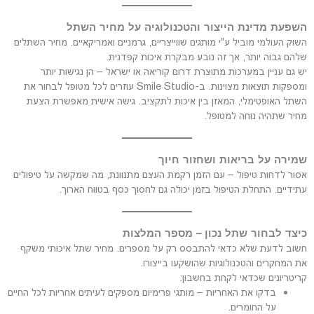
השפעת מדינת הייצור והטכנולוגיה על מחיר השתל
השוק העולמי מוביל ע"י מותגים שווייצריים, גרמניים ואמריקאיים. מחיר השתלים
שלהם גבוה יותר, אך זה נובע מבקרת איכות קפדנית.
יש גם עניין במערכות מתוצרת דרום קוריאה או ישראל – הן נגישות יותר
ומספקות תוצאות מצוינות. ב-Smile Studio עוזרים לכל מטופל לבחור את
השתל האופטימלי, המאזן בין איכות לתקציב. גישה אישית מאפשרת הצעת
מחיר שתהיה נוחה למטופל.
שמירה על בריאות ושחזור חיוך
אסור לדחות טיפול – עם הזמן רקמת העצם מתנוונת, מה שמקשה על טיפולים
עתידיים. התחלת הטיפול בזמן יכולה גם לחסוך כסף בטווח הארוך.
כיצד לבחור שתל נכון – מספר המלצות
חשוב לדעת שלא כדאי להתבסס רק על מספרים. מחיר שתל איכותי משקף
את המחקרים והטכנולוגיות שהושקעו בייצורו.
קריטריונים שכדאי לקחת בחשבון:
בדקו את האחריות – מותגי פרימיום מספקים לעיתים אחריות לכל החיים
על החומרים.