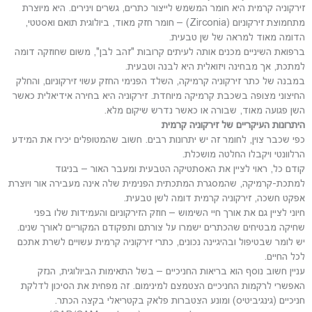
זירקוניה קרמית היא חומר המשמש לייצור כתרים, גשרים וינירים. היא מיוצרת
מתחמוצת זירקוניום (Zirconia) – חומר חזק מאוד, ביולוגית תואם ואסטטי,
הדומה מאוד למראה של שן טבעית.
ברפואת השיניים מכנים אותה לעיתים קרובות "זהב לבן", משום שחוזקה דומה
למתכת, אך מבחינה ויזואלית היא לבנה וטבעית.
במבנה של כתר זירקוניה קרמיקה, השלד הפנימי החזק עשוי זירקוניום, והחלק
החיצוני מצופה בשכבת קרמיקה מיוחדת. זירקוניה היא בחירה אידיאלית כאשר
השן פגועה מאוד, שבורה או כאשר נדרש שיקום מלא.
היתרונות העיקריים של זירקוניה קרמית
כפי שכבר צוין, לחומר זה יש יתרונות רבים. חשוב שהמטופלים יכירו את המידע
הרלוונטי ויקבלו החלטה מושכלת.
קודם כל, ראוי לציין את האסתטיקה הטבעית ומעבר האור – בניגוד
למתכת-קרמיקה, שהמסגרת המתכתית הפנימית שלה אינה מעבירה אור ויוצרת
אפקט חשכה, זירקוניה קרמית דומה לשן טבעית.
חיוני לציין גם את אורך חיי השימוש – חוזק הזירקוניום והעמידות שלו בפני
שחיקה מבטיחים שהכתרים ישמרו על צורתם ותפקודם המקוריים לאורך שנים.
יש לומר שבטיפול ובהיגיינה נכונים, כתרי זירקוניה קרמית עשויים לשרת אתכם
לכל החיים.
עניין חשוב נוסף הוא בריאות החניכיים – בשל התאימות הביולוגית, הנזק
האפשרי לרקמות החניכיים הצטמצם למינימום. זה מפחית את הסיכון לדלקת
חניכיים (גינגיביטיס) ומונע הצטברות פלאק בקטריאלי בקצה הכתר.