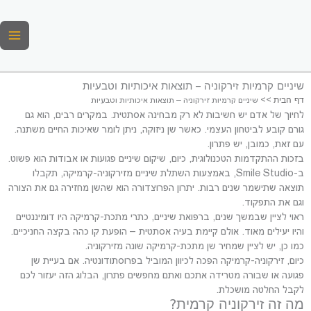
ילוג
תוכן
שיניים קרמיות זירקוניה – תוצאות איכותיות וטבעיות
דף הבית
>>
שיניים קרמיות זירקוניה – תוצאות איכותיות וטבעיות
לחיוך של אדם יש חשיבות לא רק מבחינה אסתטית. במקרים רבים, הוא גם
גורם קובע לביטחון העצמי. כאשר שן ניזוקה, ניתן לומר שאיכות החיים משתנה.
עם זאת, כמובן, יש פתרון.
בזכות ההתקדמות הטכנולוגית, כיום, שיקום שיניים פגועות או אבודות הוא פשוט.
ב-Smile Studio, באמצעות השתלת שיניים מזירקוניה-קרמיקה, תקבלו
תוצאה שתישמר שנים רבות. יתרון הפרוצדורה הוא שהשן מחזירה גם את הצורה
וגם את התפקוד.
ראוי לציין שבמשך שנים, ברפואת שיניים, כתרי מתכת-קרמיקה היו דומיננטיים
והיו יעילים מאוד. אולם קיימת בעיה אסתטית – הופעת קו כהה בקצה החניכיים.
כמו כן, יש לציין שמחיר שן מתכת-קרמיקה שונה מזירקוניה.
כיום, זירקוניה-קרמיקה הפכה לכיוון המוביל בפרוסתודונטיה. אם בעיית שן
פגועה או שבורה מטרידה אתכם ואתם מחפשים פתרון, הבלוג הזה יעזור לכם
לקבל החלטה מושכלת.
מה זה זירקוניה קרמית?