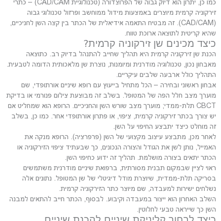
כמו כן, יתרון הוא דיוק גבוה של הפרוצדורה (טכנולוגיית CAD/CAM) – כתרי
זירקוניה קרמית מיוצרים באמצעות מידול ממוחשב ופרזול טכנולוגי גבוה
(CAD/CAM). זה מבטיח התאמה אידיאלית של הכתר בין קצה השן לחניכיים,
שהיא קריטית לתוצאה ארוכת טווח.
כיצד מכינים שן זירקוניה קרמית?
הכנת שן זירקוניה קרמית היא תהליך שחייב להתנהל בדיוק רב. כתוצאה
מאבחון נכון, טכנולוגיה מודרנית ומיומנות, נוצרת שן מלאכותית הדומה לטבעית.
התהליך כולל ארבעה שלבים עיקריים.
אבחון ראשוני ובחירה – הכל מתחיל בייעוץ עם רופא שיניים אורתופדי, שם
מוערך מצב חלל הפה של המטופל. בשלב זה מבוצעת צילום פנורמי או בדיקת
CBCT תלת-ממדי; מוערך מצב שורש השן והחניכיים. הרופא הוא שמחליט אם
יש צורך בכתר זירקוניה קרמית, ציפוי, או פתרון אורתופדי אחר. כמו כן, בשלב
זה מוחלט כיצד יתבצע החיפוי על השן.
לאחר מכן, מתבצע עיצוב מקצועי של השן (פרפרציה). הרופא מנקה את
האמייל, נותן לשן את הגודל והצורה הנכונים, כך שבעתיד ציפוי הזירקוניה או
הכתר יתאים בצורה מושלמת. תהליך זה ידוע כחיפוי השן.
ראוי לציין שבמקום תבנית מסורתית, ברפואת שיניים מודרנית משתמשים
בסריקה תלת-ממדית, שיוצרת מודל דיגיטלי של שן המטופל. נתונים אלה
נשלחים ישירות למעבדה, שם מיוצר כתר הזירקוניה קרמית.
השלב האחרון הוא ייצור במעבדה וקיבוע. לבסוף, הכתר חייב להתאים למבנה
השן כך שייראה טבעי לחלוטין.
כיצד לבחור קליניקת שיניים להכנת שיניים