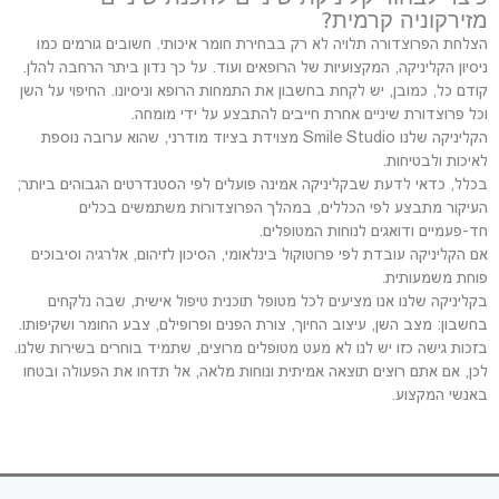
מזירקוניה קרמית?
הצלחת הפרוצדורה תלויה לא רק בבחירת חומר איכותי. חשובים גורמים כמו
ניסיון הקליניקה, המקצועיות של הרופאים ועוד. על כך נדון ביתר הרחבה להלן.
קודם כל, כמובן, יש לקחת בחשבון את התמחות הרופא וניסיונו. החיפוי על השן
וכל פרוצדורת שיניים אחרת חייבים להתבצע על ידי מומחה.
הקליניקה שלנו Smile Studio מצוידת בציוד מודרני, שהוא ערובה נוספת
לאיכות ולבטיחות.
בכלל, כדאי לדעת שבקליניקה אמינה פועלים לפי הסטנדרטים הגבוהים ביותר;
העיקור מתבצע לפי הכללים, במהלך הפרוצדורות משתמשים בכלים
חד-פעמיים ודואגים לנוחות המטופלים.
אם הקליניקה עובדת לפי פרוטוקול בינלאומי, הסיכון לזיהום, אלרגיה וסיבוכים
פוחת משמעותית.
בקליניקה שלנו אנו מציעים לכל מטופל תוכנית טיפול אישית, שבה נלקחים
בחשבון: מצב השן, עיצוב החיוך, צורת הפנים ופרופילם, צבע החומר ושקיפותו.
בזכות גישה כזו יש לנו לא מעט מטופלים מרוצים, שתמיד בוחרים בשירות שלנו.
לכן, אם אתם רוצים תוצאה אמיתית ונוחות מלאה, אל תדחו את הפעולה ובטחו
באנשי המקצוע.