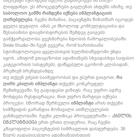
პაციენტს სჭირდება ძვლის გადანერგვა ან სინუს-
ლიფტინგი. ეს პროცედურები გავლენას ახდენს იმაზე, თუ
საბოლოო ჯამში რამდენი იქნება იმპლანტაციის
ღირებულება.
ჩვენი მიზანია, პაციენტმა წინასწარ იცოდეს
ყველა დეტალი. ამას კი მხოლოდ კონსულტაციისა და
შესაბამისი დიაგნოსტირების შემდეგ გაიგებს.
გამჭვირვალობა გვეხმარება ნდობის ჩამოყალიბებაში.
Smile Studio-ში ჩვენ გვჯერა, რომ ხარისხიანი
სტომატოლოგია ყველასთვის ხელმისაწვდომი უნდა
იყოს, ამიტომ ვთავაზობთ ადამიანებს სხვადასხვა საფასო
კატეგორიის სისტემებს, დაწყებული ეკონომ-კლასიდან,
პრემიუმ ბრენდებამდე.
თუ თქვენ ეძებთ საიმედოობას და გსურთ გაიგოთ,
რა
ღირს კბილის იმპლანტი
თქვენს კონკრეტულ
შემთხვევაში, ნუ გადადებთ ვიზიტს. რაც უფრო ადრე
მოხდება რესტავრაცია, მით უფრო მარტივი იქნება
პროცესი. სწორად შერჩეული
იმპლანტი
არის თქვენი
სიმშვიდის გარანტია მომავალი ათწლეულების
განმავლობაში. ჩვენი კლინიკა პროცედურაში –
კბილის
იმპლანტაცია
ერთ-ერთი ლიდერია, რაც ჩვენი
კმაყოფილი პაციენტების სიმრავლით დასტურდება. 30
წელს გადაბიჯებული ადამიანებისთვის